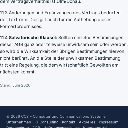
dem Vertragsverhältnis ist Ulm/Donau.
11.3 Änderungen und Ergänzungen des Vertrags bedürfen
der Textform. Dies gilt auch für die Aufhebung dieses
Formerfordernisses.
11.4
Salvatorische Klausel:
Sollten einzelne Bestimmungen
dieser AGB ganz oder teilweise unwirksam sein oder werden,
so wird die Wirksamkeit der übrigen Bestimmungen hiervon
nicht berührt. An die Stelle der unwirksamen Bestimmung
tritt eine Regelung, die dem wirtschaftlich Gewollten am
nächsten kommt.
Stand: Juni 2026
© 2026 CCS – Computer und Communications Systeme
Unternehmen
·
KI-Consulting
·
Kontakt
·
Aktuelles
·
Impressum
·
Datenschutz
·
AGB
·
Haftungsausschluss
·
Kundenportal