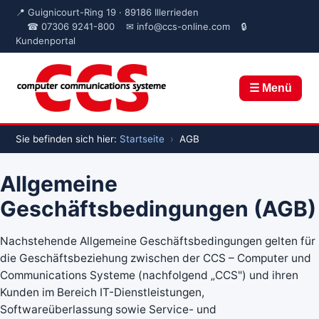
📍 Guignicourt-Ring 19 · 89186 Illerrieden
☎ 07306 9241-800
✉ info@ccs-online.com
🔒
Kundenportal
☰ Menü
Sie befinden sich hier:
Startseite
›
AGB
Allgemeine
Geschäftsbedingungen (AGB)
Nachstehende Allgemeine Geschäftsbedingungen gelten für
die Geschäftsbeziehung zwischen der CCS – Computer und
Communications Systeme (nachfolgend „CCS") und ihren
Kunden im Bereich IT-Dienstleistungen,
Softwareüberlassung sowie Service- und