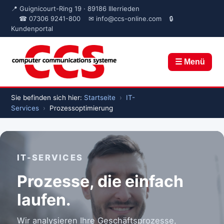
📍 Guignicourt-Ring 19 · 89186 Illerrieden
☎ 07306 9241-800
✉ info@ccs-online.com
🔒
Kundenportal
☰ Menü
Sie befinden sich hier:
Startseite
›
IT-
Services
›
Prozessoptimierung
IT-SERVICES
Prozesse, die einfach
laufen.
Wir analysieren Ihre Geschäftsprozesse,