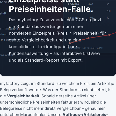
Preiseinheiten-Falle.
Das myfactory Zusatzmodul von CCS ergänzt
die Standardauswertungen um einen
normierten Einzelpreis (Preis ÷ Preiseinheit) für
echte Vergleichbarkeit und um eine
konsolidierte, frei konfigurierbare
Kundenauswertung – als interaktive ListView
und als Standard-Report mit Export.
myfactory zeigt im Standard, zu welchem Preis ein Artikel je
Beleg verkauft wurde. Was der Standard so nicht liefert, ist
die
Vergleichbarkeit
: Sobald derselbe Artikel über
unterschiedliche Preiseinheiten fakturiert wird, sind die
Belegpreise nicht mehr direkt vergleichbar – genau hier
entstehen Margenfehler. Unsere
Auftrags-/Artikelpreis-