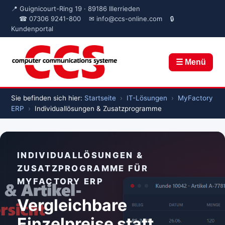
📍 Guignicourt-Ring 19 · 89186 Illerrieden
☎ 07306 9241-800
✉ info@ccs-online.com
🔒
Kundenportal
☰ Menü
Sie befinden sich hier:
Startseite
›
IT-Lösungen
›
MyFactory
ERP
›
Individuallösungen & Zusatzprogramme
INDIVIDUALLÖSUNGEN &
ZUSATZPROGRAMME FÜR
MYFACTORY ERP
Vergleichbare
Einzelpreise statt