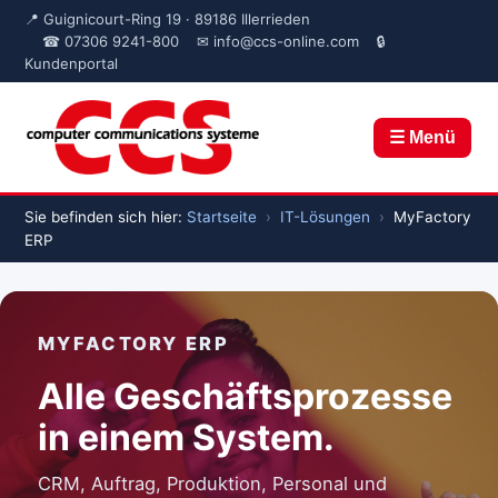
📍 Guignicourt-Ring 19 · 89186 Illerrieden
☎ 07306 9241-800
✉ info@ccs-online.com
🔒
Kundenportal
☰ Menü
Sie befinden sich hier:
Startseite
›
IT-Lösungen
›
MyFactory
ERP
MYFACTORY ERP
Alle Geschäftsprozesse
in einem System.
CRM, Auftrag, Produktion, Personal und