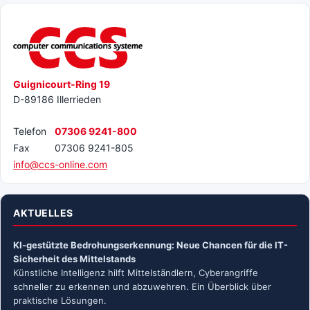
Guignicourt-Ring 19
D-89186 Illerrieden
Telefon
07306 9241-800
Fax
07306 9241-805
info@ccs-online.com
AKTUELLES
KI-gestützte Bedrohungserkennung: Neue Chancen für die IT-
Sicherheit des Mittelstands
Künstliche Intelligenz hilft Mittelständlern, Cyberangriffe
schneller zu erkennen und abzuwehren. Ein Überblick über
praktische Lösungen.