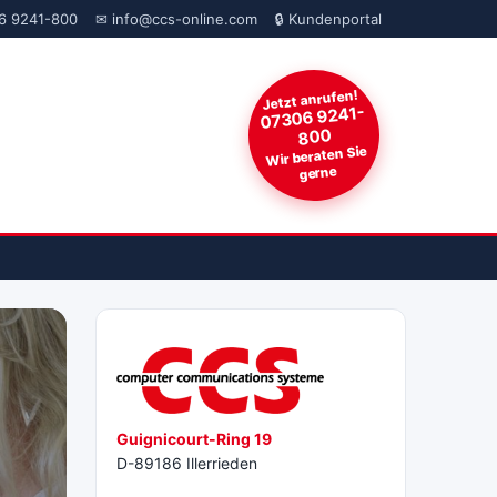
6 9241-800
✉ info@ccs-online.com
🔒 Kundenportal
Jetzt anrufen!
07306 9241-
800
Wir beraten Sie
gerne
Guignicourt-Ring 19
D-89186 Illerrieden