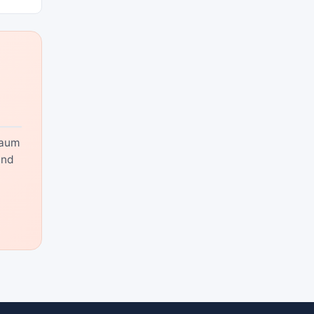
raum
und