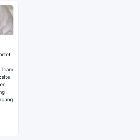
ortet
r Team
bsite
den
ng
organg