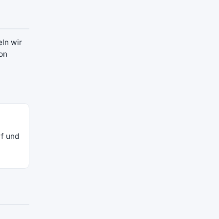
eln wir
on
rf und