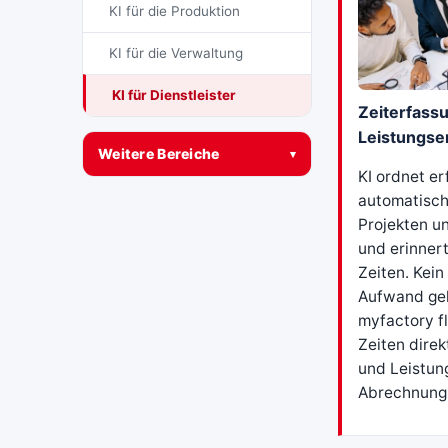
KI für die Produktion
KI für die Verwaltung
KI für Dienstleister
Zeiterfass
Leistungse
Weitere Bereiche
▾
KI ordnet er
automatisch
Projekten u
und erinner
Zeiten. Kei
Aufwand geh
myfactory fl
Zeiten dire
und Leistun
Abrechnung 