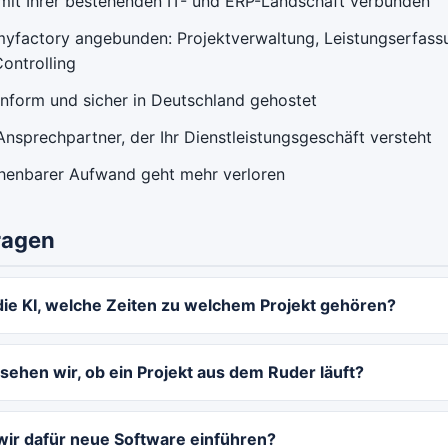
 mit Ihrer bestehenden IT- und ERP-Landschaft verbunden
myfactory angebunden: Projektverwaltung, Leistungserfass
ontrolling
form und sicher in Deutschland gehostet
 Ansprechpartner, der Ihr Dienstleistungsgeschäft versteht
henbarer Aufwand geht mehr verloren
ragen
die KI, welche Zeiten zu welchem Projekt gehören?
sehen wir, ob ein Projekt aus dem Ruder läuft?
ir dafür neue Software einführen?