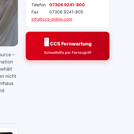
Telefon
07306 9241-800
Fax
07306 9241-805
info@ccs-online.com
🖥️
CCS Fernwartung
Schnellhilfe per Fernzugriff
ource –
nation
behält
en nicht
temhaus
und