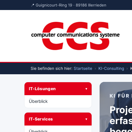
📍 Guignicourt-Ring 19 · 89186 Illerrieden
Sie befinden sich hier:
Startseite
›
KI-Consulting
›
K
IT-Lösungen
▾
KI FÜR
Überblick
Proje
erfa
IT-Services
▾
bege
Überblick