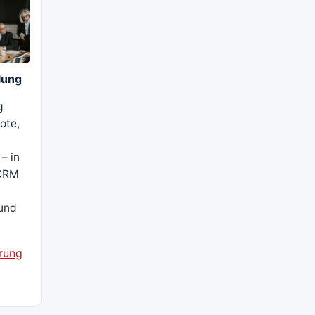
lung
g
ote,
– in
 CRM
 und
rung