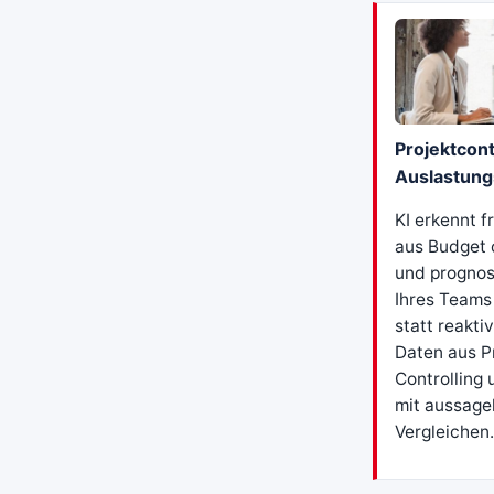
Projektcont
Auslastun
KI erkennt f
aus Budget 
und prognost
Ihres Teams 
statt reakti
Daten aus P
Controlling
mit aussagek
Vergleichen.