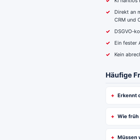
KI nahtlos
Direkt an 
CRM und C
DSGVO-kon
Ein fester
Kein abrec
Häufige F
Erkennt 
Wie früh 
Müssen w