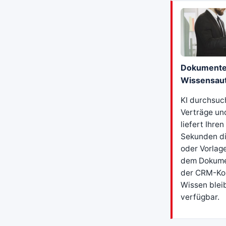
Dokumente
Wissensaut
KI durchsuc
Verträge un
liefert Ihren
Sekunden di
oder Vorlage
dem Dokum
der CRM-Kor
Wissen blei
verfügbar.