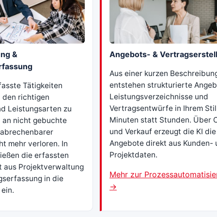
ung &
Angebots- & Vertragserstel
rfassung
Aus einer kurzen Beschreibun
entstehen strukturierte Angeb
fasste Tätigkeiten
Leistungsverzeichnisse und
 den richtigen
Vertragsentwürfe in Ihrem Stil 
nd Leistungsarten zu
Minuten statt Stunden. Über
t an nicht gebuchte
und Verkauf erzeugt die KI die
n abrechenbarer
Angebote direkt aus Kunden-
t mehr verloren. In
Projektdaten.
ießen die erfassten
kt aus Projektverwaltung
Mehr zur Prozessautomatisie
gserfassung in die
→
ein.