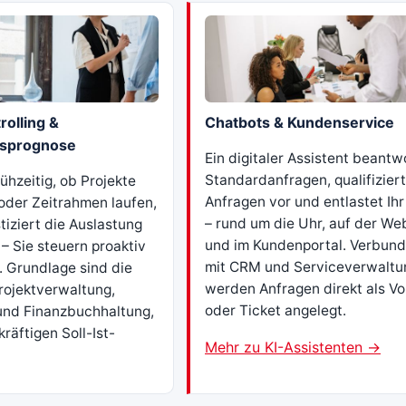
rolling &
Chatbots & Kundenservice
gsprognose
Ein digitaler Assistent beantw
Standardanfragen, qualifiziert
rühzeitig, ob Projekte
Anfragen vor und entlastet Ih
oder Zeitrahmen laufen,
– rund um die Uhr, auf der We
iziert die Auslastung
und im Kundenportal. Verbun
– Sie steuern proaktiv
mit CRM und Serviceverwaltu
v. Grundlage sind die
werden Anfragen direkt als V
rojektverwaltung,
oder Ticket angelegt.
 und Finanzbuchhaltung,
räftigen Soll-Ist-
Mehr zu KI-Assistenten →