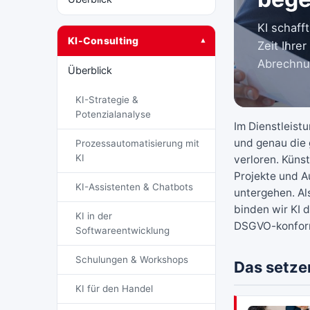
KI schaff
KI-Consulting
▾
Zeit Ihrer
Abrechnu
Überblick
KI-Strategie &
Potenzialanalyse
Im Dienstleistu
und genau die 
Prozessautomatisierung mit
KI
verloren. Künst
Projekte und A
KI-Assistenten & Chatbots
untergehen. Al
binden wir KI 
KI in der
DSGVO-konfor
Softwareentwicklung
Schulungen & Workshops
Das setze
KI für den Handel