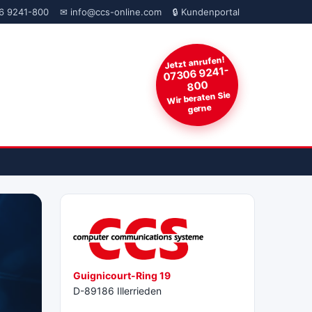
6 9241-800
✉ info@ccs-online.com
🔒 Kundenportal
Jetzt anrufen!
07306 9241-
800
Wir beraten Sie
gerne
Guignicourt-Ring 19
D-89186 Illerrieden