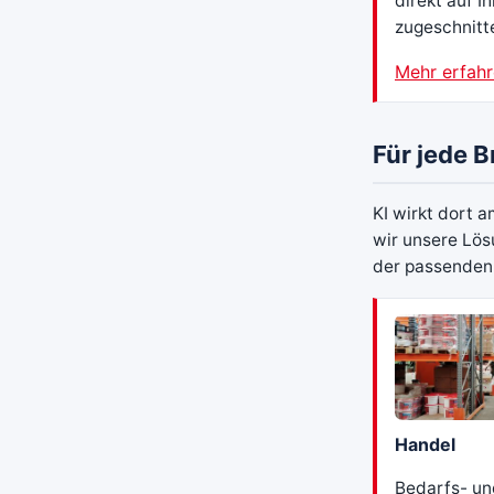
direkt auf I
zugeschnitt
Mehr erfah
Für jede 
KI wirkt dort 
wir unsere Lös
der passenden
Handel
Bedarfs- un