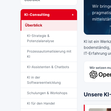
Wir bring
pragmatis
KI-Consulting
▾
mittelstä
Überblick
KI-Strategie &
Potenzialanalyse
KI ist ein Werk
bodenständig, 
Prozessautomatisierung mit
IT-Erfahrung u
KI
KI-Assistenten & Chatbots
Wir setzen m
KI in der
Softwareentwicklung
Schulungen & Workshops
Unsere KI
KI für den Handel