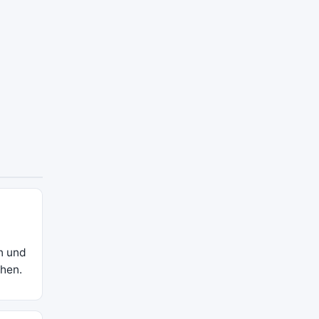
n und
chen.