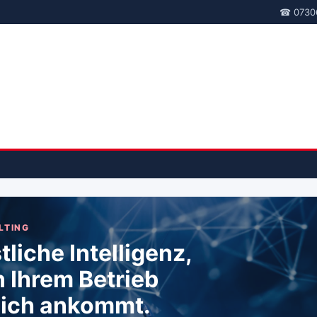
☎ 0730
LTING
liche Intelligenz,
n Ihrem Betrieb
lich ankommt.