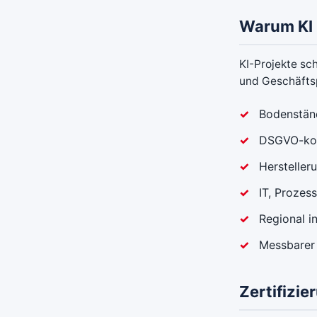
Warum KI
KI-Projekte sc
und Geschäftsp
Bodenständ
DSGVO-kon
Hersteller
IT, Prozes
Regional i
Messbarer 
Zertifizi