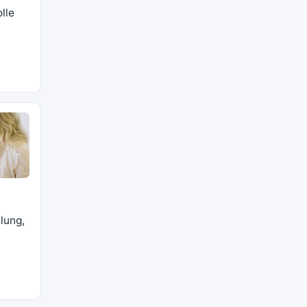
lle
lung,