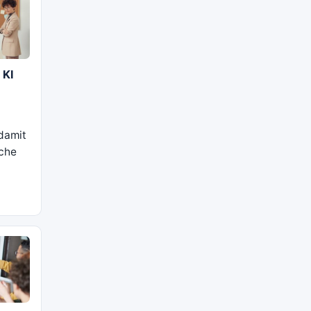
 KI
damit
iche