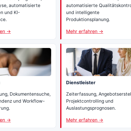
se, automatisierte
automatisierte Qualitätskontro
n und KI-
und intelligente
ce.
Produktionsplanung.
ren →
Mehr erfahren →
g
Dienstleister
sung, Dokumentensuche,
Zeiterfassung, Angebotserstel
ndenz und Workflow-
Projektcontrolling und
rung.
Auslastungsprognosen.
ren →
Mehr erfahren →