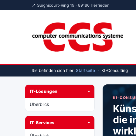
📍 Guignicourt-Ring 19 · 89186 Illerrieden
Sie befinden sich hier:
Startseite
›
KI-Consulting
IT-Lösungen
▾
KI-CONSU
Überblick
Künst
die i
IT-Services
▾
wirk
Überblick