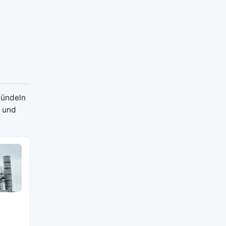
bündeln
n und