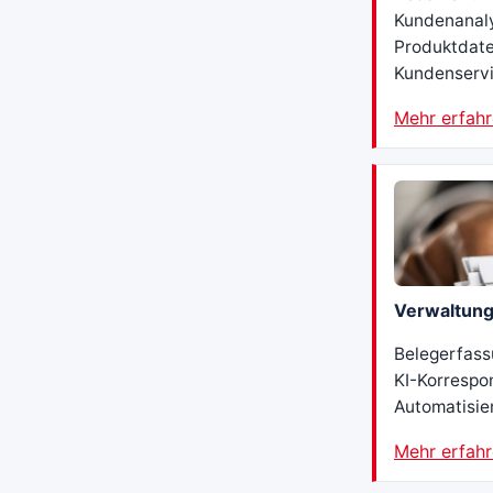
Kundenanaly
Produktdate
Kundenservi
Mehr erfah
Verwaltun
Belegerfas
KI-Korrespo
Automatisie
Mehr erfah